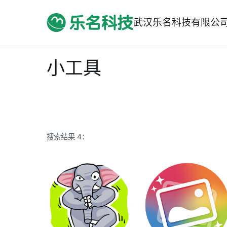
跳
转
武汉乐名科技有限公
到
内
容
小工具
搜索结果 4：